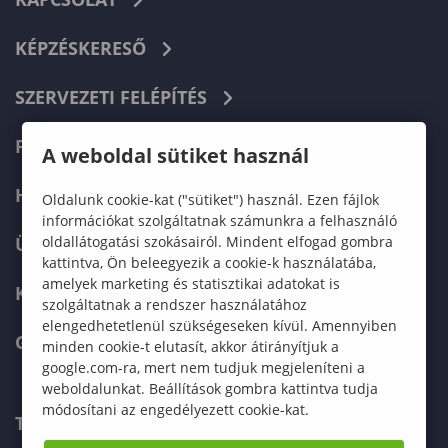
KÉPZÉSKERESŐ
SZERVEZETI FELÉPÍTÉS
FELVÉTELIZŐKNEK
A weboldal sütiket használ
HALLGATÓKNAK
Oldalunk cookie-kat ("sütiket") használ. Ezen fájlok
információkat szolgáltatnak számunkra a felhasználó
oldallátogatási szokásairól. Mindent elfogad gombra
ÜZLETI PARTNEREKNEK
kattintva, Ön beleegyezik a cookie-k használatába,
amelyek marketing és statisztikai adatokat is
KARRIER
szolgáltatnak a rendszer használatához
elengedhetetlenül szükségeseken kívül. Amennyiben
GREEN UNIVERSITY
minden cookie-t elutasít, akkor átirányítjuk a
google.com-ra, mert nem tudjuk megjeleníteni a
weboldalunkat. Beállítások gombra kattintva tudja
módosítani az engedélyezett cookie-kat.
TELEFONKÖNYV