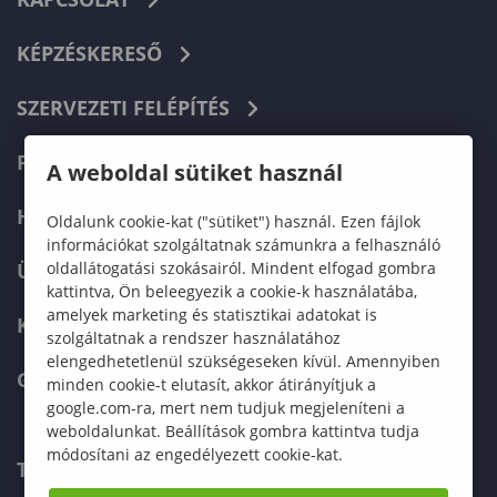
KÉPZÉSKERESŐ
SZERVEZETI FELÉPÍTÉS
FELVÉTELIZŐKNEK
A weboldal sütiket használ
HALLGATÓKNAK
Oldalunk cookie-kat ("sütiket") használ. Ezen fájlok
információkat szolgáltatnak számunkra a felhasználó
oldallátogatási szokásairól. Mindent elfogad gombra
ÜZLETI PARTNEREKNEK
kattintva, Ön beleegyezik a cookie-k használatába,
amelyek marketing és statisztikai adatokat is
KARRIER
szolgáltatnak a rendszer használatához
elengedhetetlenül szükségeseken kívül. Amennyiben
GREEN UNIVERSITY
minden cookie-t elutasít, akkor átirányítjuk a
google.com-ra, mert nem tudjuk megjeleníteni a
weboldalunkat. Beállítások gombra kattintva tudja
módosítani az engedélyezett cookie-kat.
TELEFONKÖNYV