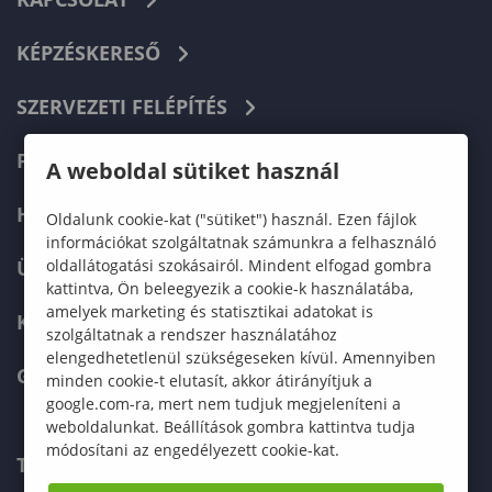
KÉPZÉSKERESŐ
SZERVEZETI FELÉPÍTÉS
FELVÉTELIZŐKNEK
A weboldal sütiket használ
HALLGATÓKNAK
Oldalunk cookie-kat ("sütiket") használ. Ezen fájlok
információkat szolgáltatnak számunkra a felhasználó
oldallátogatási szokásairól. Mindent elfogad gombra
ÜZLETI PARTNEREKNEK
kattintva, Ön beleegyezik a cookie-k használatába,
amelyek marketing és statisztikai adatokat is
KARRIER
szolgáltatnak a rendszer használatához
elengedhetetlenül szükségeseken kívül. Amennyiben
GREEN UNIVERSITY
minden cookie-t elutasít, akkor átirányítjuk a
google.com-ra, mert nem tudjuk megjeleníteni a
weboldalunkat. Beállítások gombra kattintva tudja
módosítani az engedélyezett cookie-kat.
TELEFONKÖNYV