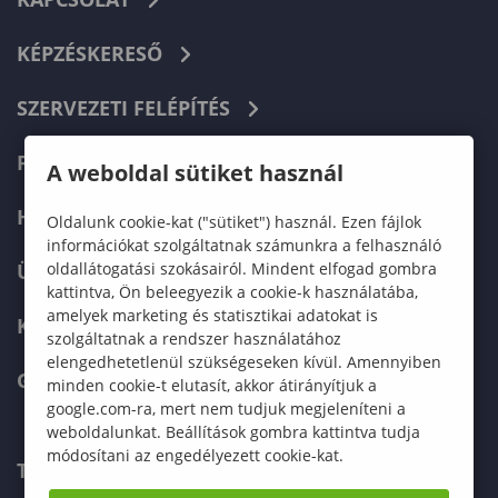
KÉPZÉSKERESŐ
SZERVEZETI FELÉPÍTÉS
FELVÉTELIZŐKNEK
A weboldal sütiket használ
HALLGATÓKNAK
Oldalunk cookie-kat ("sütiket") használ. Ezen fájlok
információkat szolgáltatnak számunkra a felhasználó
oldallátogatási szokásairól. Mindent elfogad gombra
ÜZLETI PARTNEREKNEK
kattintva, Ön beleegyezik a cookie-k használatába,
amelyek marketing és statisztikai adatokat is
KARRIER
szolgáltatnak a rendszer használatához
elengedhetetlenül szükségeseken kívül. Amennyiben
GREEN UNIVERSITY
minden cookie-t elutasít, akkor átirányítjuk a
google.com-ra, mert nem tudjuk megjeleníteni a
weboldalunkat. Beállítások gombra kattintva tudja
módosítani az engedélyezett cookie-kat.
TELEFONKÖNYV