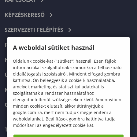
KÉPZÉSKERESŐ
SZERVEZETI FELÉPÍTÉS
FELVÉTELIZŐKNEK
A weboldal sütiket használ
HALLGATÓKNAK
Oldalunk cookie-kat ("sütiket") használ. Ezen fájlok
információkat szolgáltatnak számunkra a felhasználó
oldallátogatási szokásairól. Mindent elfogad gombra
ÜZLETI PARTNEREKNEK
kattintva, Ön beleegyezik a cookie-k használatába,
amelyek marketing és statisztikai adatokat is
KARRIER
szolgáltatnak a rendszer használatához
elengedhetetlenül szükségeseken kívül. Amennyiben
GREEN UNIVERSITY
minden cookie-t elutasít, akkor átirányítjuk a
google.com-ra, mert nem tudjuk megjeleníteni a
weboldalunkat. Beállítások gombra kattintva tudja
módosítani az engedélyezett cookie-kat.
TELEFONKÖNYV