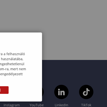
ra a felhasználó
k használatába,
engedhetetlenül
com-ra, mert nem
 engedélyezett
M
Instagram
YouTube
LinkedIn
TikTok