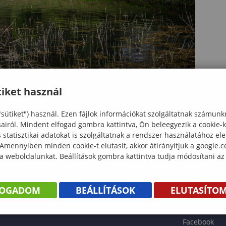
iket használ
"sütiket") használ. Ezen fájlok információkat szolgáltatnak számunk
sairól. Mindent elfogad gombra kattintva, Ön beleegyezik a cookie-
statisztikai adatokat is szolgáltatnak a rendszer használatához el
 Amennyiben minden cookie-t elutasít, akkor átirányítjuk a google.
 a weboldalunkat. Beállítások gombra kattintva tudja módosítani az
KÖNYV
FOGADOM
BEÁLLÍTÁSOK
ELUTASÍTO
ENTÉS
Facebook