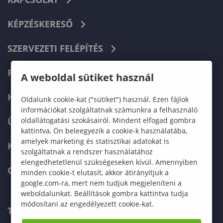
KÉPZÉSKERESŐ
SZERVEZETI FELÉPÍTÉS
FELVÉTELIZŐKNEK
A weboldal sütiket használ
HALLGATÓKNAK
Oldalunk cookie-kat ("sütiket") használ. Ezen fájlok
információkat szolgáltatnak számunkra a felhasználó
oldallátogatási szokásairól. Mindent elfogad gombra
ÜZLETI PARTNEREKNEK
kattintva, Ön beleegyezik a cookie-k használatába,
amelyek marketing és statisztikai adatokat is
KARRIER
szolgáltatnak a rendszer használatához
elengedhetetlenül szükségeseken kívül. Amennyiben
GREEN UNIVERSITY
minden cookie-t elutasít, akkor átirányítjuk a
google.com-ra, mert nem tudjuk megjeleníteni a
weboldalunkat. Beállítások gombra kattintva tudja
módosítani az engedélyezett cookie-kat.
TELEFONKÖNYV