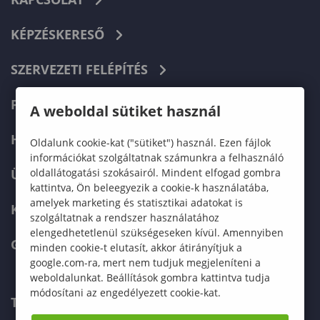
KÉPZÉSKERESŐ
SZERVEZETI FELÉPÍTÉS
FELVÉTELIZŐKNEK
A weboldal sütiket használ
HALLGATÓKNAK
Oldalunk cookie-kat ("sütiket") használ. Ezen fájlok
információkat szolgáltatnak számunkra a felhasználó
oldallátogatási szokásairól. Mindent elfogad gombra
ÜZLETI PARTNEREKNEK
kattintva, Ön beleegyezik a cookie-k használatába,
amelyek marketing és statisztikai adatokat is
KARRIER
szolgáltatnak a rendszer használatához
elengedhetetlenül szükségeseken kívül. Amennyiben
GREEN UNIVERSITY
minden cookie-t elutasít, akkor átirányítjuk a
google.com-ra, mert nem tudjuk megjeleníteni a
weboldalunkat. Beállítások gombra kattintva tudja
módosítani az engedélyezett cookie-kat.
TELEFONKÖNYV