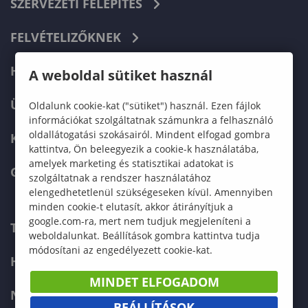
SZERVEZETI FELÉPÍTÉS
FELVÉTELIZŐKNEK
HALLGATÓKNAK
A weboldal sütiket használ
ÜZLETI PARTNEREKNEK
Oldalunk cookie-kat ("sütiket") használ. Ezen fájlok
információkat szolgáltatnak számunkra a felhasználó
oldallátogatási szokásairól. Mindent elfogad gombra
KARRIER
kattintva, Ön beleegyezik a cookie-k használatába,
amelyek marketing és statisztikai adatokat is
GREEN UNIVERSITY
szolgáltatnak a rendszer használatához
elengedhetetlenül szükségeseken kívül. Amennyiben
minden cookie-t elutasít, akkor átirányítjuk a
google.com-ra, mert nem tudjuk megjeleníteni a
TELEFONKÖNYV
weboldalunkat. Beállítások gombra kattintva tudja
módosítani az engedélyezett cookie-kat.
HIBABEJELENTÉS
MINDET ELFOGADOM
NEPTUN
BEÁLLÍTÁSOK