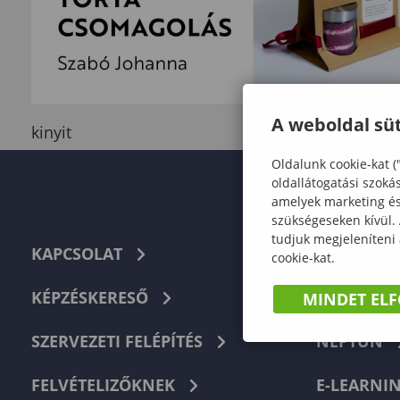
A weboldal süt
kinyit
Oldalunk cookie-kat (
oldallátogatási szoká
amelyek marketing és 
szükségeseken kívül.
tudjuk megjeleníteni
KAPCSOLAT
TELEFON
cookie-kat.
KÉPZÉSKERESŐ
HIBABEJEL
MINDET EL
SZERVEZETI FELÉPÍTÉS
NEPTUN
FELVÉTELIZŐKNEK
E-LEARNI