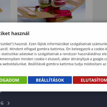
iket használ
"sütiket") használ. Ezen fájlok információkat szolgáltatnak számunk
sairól. Mindent elfogad gombra kattintva, Ön beleegyezik a cookie-
statisztikai adatokat is szolgáltatnak a rendszer használatához el
 Amennyiben minden cookie-t elutasít, akkor átirányítjuk a google.
 a weboldalunkat. Beállítások gombra kattintva tudja módosítani az
KÖNYV
ENTÉS
FOGADOM
BEÁLLÍTÁSOK
ELUTASÍTO
Facebook
NG