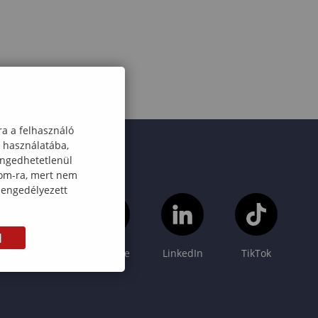
ra a felhasználó
k használatába,
engedhetetlenül
com-ra, mert nem
 engedélyezett
M
Instagram
YouTube
LinkedIn
TikTok