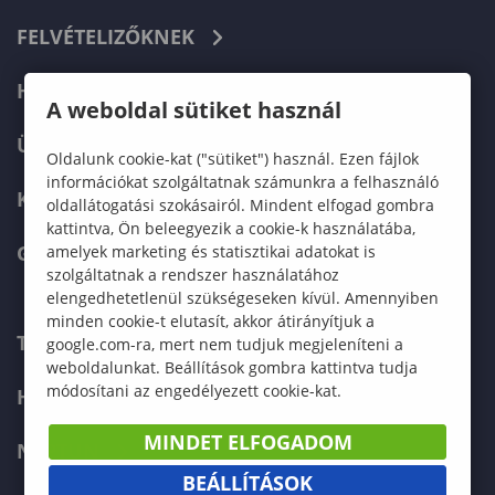
FELVÉTELIZŐKNEK
HALLGATÓKNAK
A weboldal sütiket használ
ÜZLETI PARTNEREKNEK
Oldalunk cookie-kat ("sütiket") használ. Ezen fájlok
információkat szolgáltatnak számunkra a felhasználó
KARRIER
oldallátogatási szokásairól. Mindent elfogad gombra
kattintva, Ön beleegyezik a cookie-k használatába,
GREEN UNIVERSITY
amelyek marketing és statisztikai adatokat is
szolgáltatnak a rendszer használatához
elengedhetetlenül szükségeseken kívül. Amennyiben
minden cookie-t elutasít, akkor átirányítjuk a
TELEFONKÖNYV
google.com-ra, mert nem tudjuk megjeleníteni a
weboldalunkat. Beállítások gombra kattintva tudja
módosítani az engedélyezett cookie-kat.
HIBABEJELENTÉS
MINDET ELFOGADOM
NEPTUN
BEÁLLÍTÁSOK