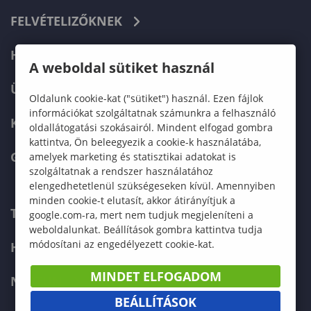
FELVÉTELIZŐKNEK
HALLGATÓKNAK
A weboldal sütiket használ
ÜZLETI PARTNEREKNEK
Oldalunk cookie-kat ("sütiket") használ. Ezen fájlok
információkat szolgáltatnak számunkra a felhasználó
KARRIER
oldallátogatási szokásairól. Mindent elfogad gombra
kattintva, Ön beleegyezik a cookie-k használatába,
GREEN UNIVERSITY
amelyek marketing és statisztikai adatokat is
szolgáltatnak a rendszer használatához
elengedhetetlenül szükségeseken kívül. Amennyiben
minden cookie-t elutasít, akkor átirányítjuk a
TELEFONKÖNYV
google.com-ra, mert nem tudjuk megjeleníteni a
weboldalunkat. Beállítások gombra kattintva tudja
módosítani az engedélyezett cookie-kat.
HIBABEJELENTÉS
MINDET ELFOGADOM
NEPTUN
BEÁLLÍTÁSOK