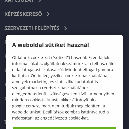
KÉPZÉSKERESŐ
SZERVEZETI FELÉPÍTÉS
FELVÉTELIZŐKNEK
A weboldal sütiket használ
HALLGATÓKNAK
Oldalunk cookie-kat ("sütiket") használ. Ezen fájlok
információkat szolgáltatnak számunkra a felhasználó
oldallátogatási szokásairól. Mindent elfogad gombra
ÜZLETI PARTNEREKNEK
kattintva, Ön beleegyezik a cookie-k használatába,
amelyek marketing és statisztikai adatokat is
KARRIER
szolgáltatnak a rendszer használatához
elengedhetetlenül szükségeseken kívül. Amennyiben
GREEN UNIVERSITY
minden cookie-t elutasít, akkor átirányítjuk a
google.com-ra, mert nem tudjuk megjeleníteni a
weboldalunkat. Beállítások gombra kattintva tudja
módosítani az engedélyezett cookie-kat.
TELEFONKÖNYV