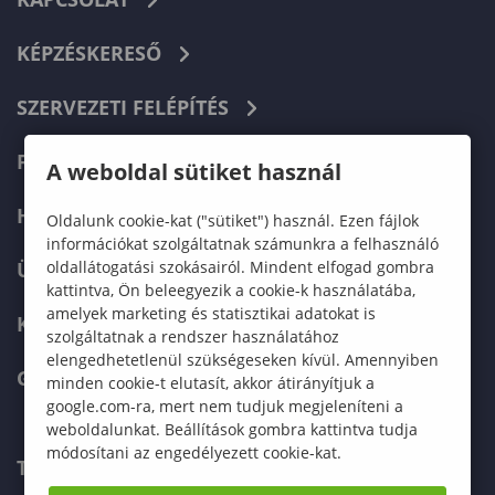
KÉPZÉSKERESŐ
SZERVEZETI FELÉPÍTÉS
FELVÉTELIZŐKNEK
A weboldal sütiket használ
HALLGATÓKNAK
Oldalunk cookie-kat ("sütiket") használ. Ezen fájlok
információkat szolgáltatnak számunkra a felhasználó
oldallátogatási szokásairól. Mindent elfogad gombra
ÜZLETI PARTNEREKNEK
kattintva, Ön beleegyezik a cookie-k használatába,
amelyek marketing és statisztikai adatokat is
KARRIER
szolgáltatnak a rendszer használatához
elengedhetetlenül szükségeseken kívül. Amennyiben
GREEN UNIVERSITY
minden cookie-t elutasít, akkor átirányítjuk a
google.com-ra, mert nem tudjuk megjeleníteni a
weboldalunkat. Beállítások gombra kattintva tudja
módosítani az engedélyezett cookie-kat.
TELEFONKÖNYV