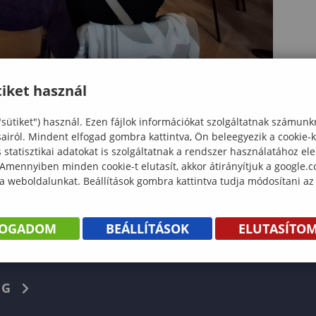
iket használ
"sütiket") használ. Ezen fájlok információkat szolgáltatnak számunk
sairól. Mindent elfogad gombra kattintva, Ön beleegyezik a cookie-
statisztikai adatokat is szolgáltatnak a rendszer használatához el
 Amennyiben minden cookie-t elutasít, akkor átirányítjuk a google.
 a weboldalunkat. Beállítások gombra kattintva tudja módosítani az
KÖNYV
ENTÉS
FOGADOM
BEÁLLÍTÁSOK
ELUTASÍTO
Facebook
NG