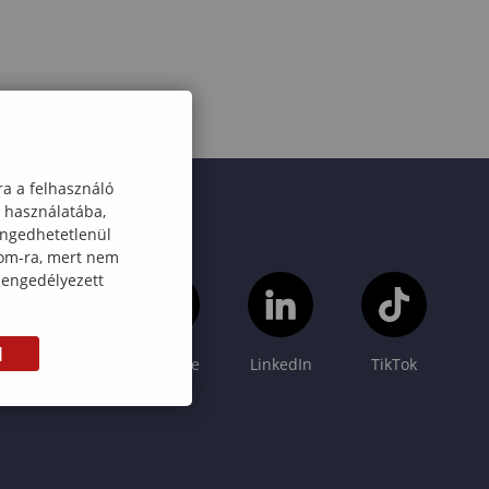
ra a felhasználó
k használatába,
engedhetetlenül
com-ra, mert nem
 engedélyezett
M
Instagram
YouTube
LinkedIn
TikTok