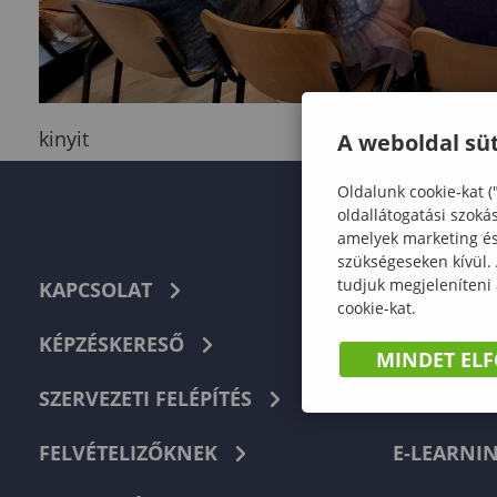
kinyit
A weboldal süt
Oldalunk cookie-kat (
oldallátogatási szoká
amelyek marketing és 
szükségeseken kívül.
tudjuk megjeleníteni
KAPCSOLAT
TELEFON
cookie-kat.
KÉPZÉSKERESŐ
HIBABEJEL
MINDET EL
SZERVEZETI FELÉPÍTÉS
NEPTUN
FELVÉTELIZŐKNEK
E-LEARNI