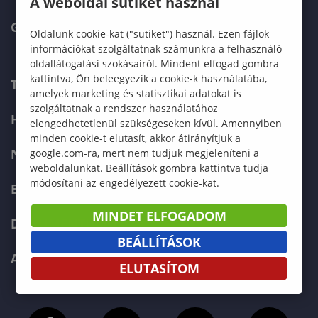
A weboldal sütiket használ
GREEN UNIVERSITY
Oldalunk cookie-kat ("sütiket") használ. Ezen fájlok
információkat szolgáltatnak számunkra a felhasználó
oldallátogatási szokásairól. Mindent elfogad gombra
kattintva, Ön beleegyezik a cookie-k használatába,
TELEFONKÖNYV
amelyek marketing és statisztikai adatokat is
szolgáltatnak a rendszer használatához
HIBABEJELENTÉS
elengedhetetlenül szükségeseken kívül. Amennyiben
minden cookie-t elutasít, akkor átirányítjuk a
NEPTUN
google.com-ra, mert nem tudjuk megjeleníteni a
weboldalunkat. Beállítások gombra kattintva tudja
módosítani az engedélyezett cookie-kat.
E-LEARNING
MINDET ELFOGADOM
DOKUMENTUMOK
BEÁLLÍTÁSOK
ADATVÉDELEM
ELUTASÍTOM