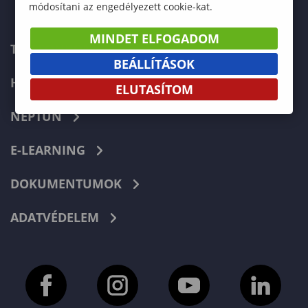
módosítani az engedélyezett cookie-kat.
MINDET ELFOGADOM
TELEFONKÖNYV
BEÁLLÍTÁSOK
HIBABEJELENTÉS
ELUTASÍTOM
NEPTUN
E-LEARNING
DOKUMENTUMOK
ADATVÉDELEM