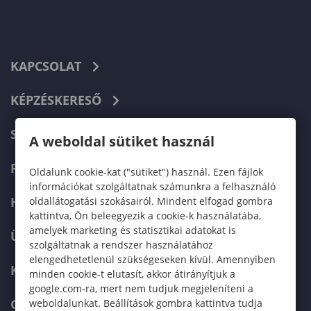
KAPCSOLAT
KÉPZÉSKERESŐ
SZERVEZETI FELÉPÍTÉS
A weboldal sütiket használ
FELVÉTELIZŐKNEK
Oldalunk cookie-kat ("sütiket") használ. Ezen fájlok
információkat szolgáltatnak számunkra a felhasználó
HALLGATÓKNAK
oldallátogatási szokásairól. Mindent elfogad gombra
kattintva, Ön beleegyezik a cookie-k használatába,
amelyek marketing és statisztikai adatokat is
ÜZLETI PARTNEREKNEK
szolgáltatnak a rendszer használatához
elengedhetetlenül szükségeseken kívül. Amennyiben
KARRIER
minden cookie-t elutasít, akkor átirányítjuk a
google.com-ra, mert nem tudjuk megjeleníteni a
GREEN UNIVERSITY
weboldalunkat. Beállítások gombra kattintva tudja