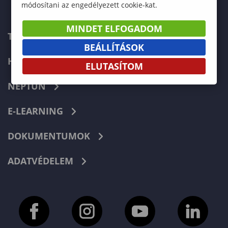
módosítani az engedélyezett cookie-kat.
MINDET ELFOGADOM
TELEFONKÖNYV
BEÁLLÍTÁSOK
HIBABEJELENTÉS
ELUTASÍTOM
NEPTUN
E-LEARNING
DOKUMENTUMOK
ADATVÉDELEM