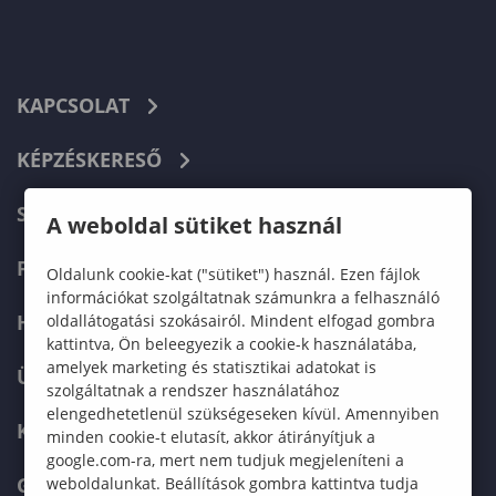
KAPCSOLAT
KÉPZÉSKERESŐ
SZERVEZETI FELÉPÍTÉS
A weboldal sütiket használ
FELVÉTELIZŐKNEK
Oldalunk cookie-kat ("sütiket") használ. Ezen fájlok
információkat szolgáltatnak számunkra a felhasználó
HALLGATÓKNAK
oldallátogatási szokásairól. Mindent elfogad gombra
kattintva, Ön beleegyezik a cookie-k használatába,
amelyek marketing és statisztikai adatokat is
ÜZLETI PARTNEREKNEK
szolgáltatnak a rendszer használatához
elengedhetetlenül szükségeseken kívül. Amennyiben
KARRIER
minden cookie-t elutasít, akkor átirányítjuk a
google.com-ra, mert nem tudjuk megjeleníteni a
GREEN UNIVERSITY
weboldalunkat. Beállítások gombra kattintva tudja