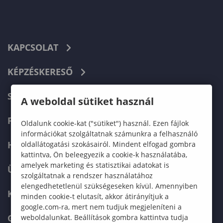
KAPCSOLAT
KÉPZÉSKERESŐ
SZERVEZETI FELÉPÍTÉS
A weboldal sütiket használ
FELVÉTELIZŐKNEK
Oldalunk cookie-kat ("sütiket") használ. Ezen fájlok
információkat szolgáltatnak számunkra a felhasználó
HALLGATÓKNAK
oldallátogatási szokásairól. Mindent elfogad gombra
kattintva, Ön beleegyezik a cookie-k használatába,
amelyek marketing és statisztikai adatokat is
ÜZLETI PARTNEREKNEK
szolgáltatnak a rendszer használatához
elengedhetetlenül szükségeseken kívül. Amennyiben
KARRIER
minden cookie-t elutasít, akkor átirányítjuk a
google.com-ra, mert nem tudjuk megjeleníteni a
GREEN UNIVERSITY
weboldalunkat. Beállítások gombra kattintva tudja