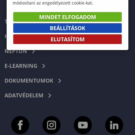
módosítani az engedélyezett cookie-kat.
MINDET ELFOGADOM
TELEFONKÖNYV
BEÁLLÍTÁSOK
HIBABEJELENTÉS
ELUTASÍTOM
NEPTUN
E-LEARNING
DOKUMENTUMOK
ADATVÉDELEM