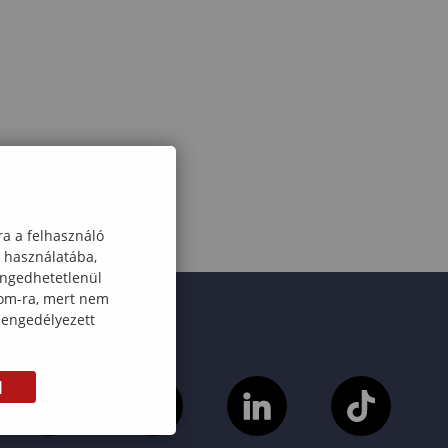
ra a felhasználó
k használatába,
engedhetetlenül
com-ra, mert nem
 engedélyezett
M