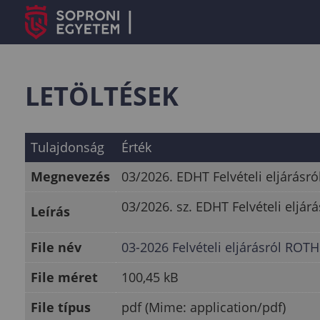
LETÖLTÉSEK
Tulajdonság
Érték
Megnevezés
03/2026. EDHT Felvételi eljárásr
03/2026. sz. EDHT Felvételi eljár
Leírás
File név
03-2026 Felvételi eljárásról ROT
File méret
100,45 kB
File típus
pdf (Mime: application/pdf)