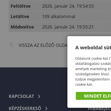
Feltöltve
2026. január 24. 19:54:55
Letöltve
109 alkalommal
Módosítva
2026. január 24. 19:55:21
A weboldal süt
Oldalunk cookie-kat (
oldallátogatási szoká
amelyek marketing és 
szükségeseken kívül.
tudjuk megjeleníteni
cookie-kat.
MINDET EL
KAPCSOLAT
TELEFON
KÉPZÉSKERESŐ
HIBABEJEL