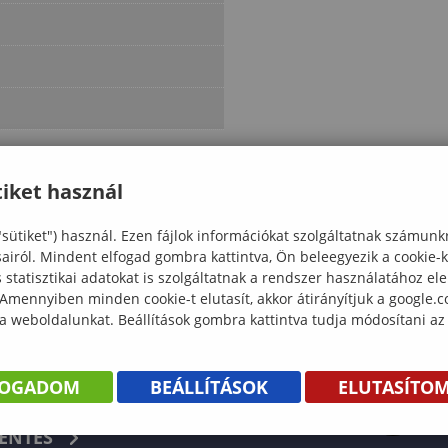
iket használ
"sütiket") használ. Ezen fájlok információkat szolgáltatnak számunk
sairól. Mindent elfogad gombra kattintva, Ön beleegyezik a cookie-
statisztikai adatokat is szolgáltatnak a rendszer használatához el
 Amennyiben minden cookie-t elutasít, akkor átirányítjuk a google.
 a weboldalunkat. Beállítások gombra kattintva tudja módosítani az
FOGADOM
BEÁLLÍTÁSOK
ELUTASÍTO
KÖNYV
ENTÉS