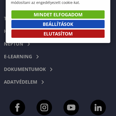
módosítani az engedélyezett cookie-kat.
MINDET ELFOGADOM
TELEFONKÖNYV
BEÁLLÍTÁSOK
HIBABEJELENTÉS
ELUTASÍTOM
NEPTUN
E-LEARNING
DOKUMENTUMOK
ADATVÉDELEM