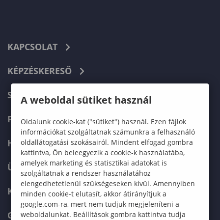
KAPCSOLAT
KÉPZÉSKERESŐ
SZERVEZETI FELÉPÍTÉS
A weboldal sütiket használ
FELVÉTELIZŐKNEK
Oldalunk cookie-kat ("sütiket") használ. Ezen fájlok
információkat szolgáltatnak számunkra a felhasználó
HALLGATÓKNAK
oldallátogatási szokásairól. Mindent elfogad gombra
kattintva, Ön beleegyezik a cookie-k használatába,
amelyek marketing és statisztikai adatokat is
ÜZLETI PARTNEREKNEK
szolgáltatnak a rendszer használatához
elengedhetetlenül szükségeseken kívül. Amennyiben
KARRIER
minden cookie-t elutasít, akkor átirányítjuk a
google.com-ra, mert nem tudjuk megjeleníteni a
GREEN UNIVERSITY
weboldalunkat. Beállítások gombra kattintva tudja