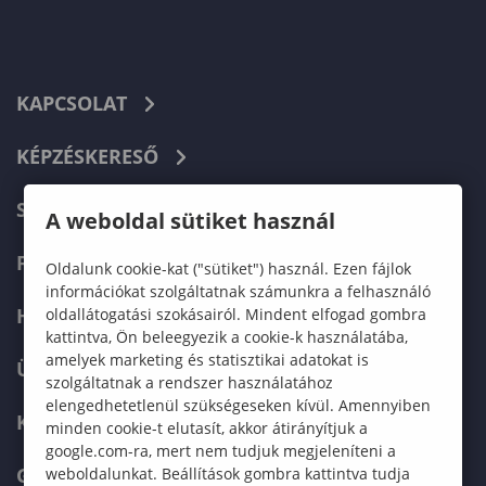
KAPCSOLAT
KÉPZÉSKERESŐ
SZERVEZETI FELÉPÍTÉS
A weboldal sütiket használ
FELVÉTELIZŐKNEK
Oldalunk cookie-kat ("sütiket") használ. Ezen fájlok
információkat szolgáltatnak számunkra a felhasználó
HALLGATÓKNAK
oldallátogatási szokásairól. Mindent elfogad gombra
kattintva, Ön beleegyezik a cookie-k használatába,
amelyek marketing és statisztikai adatokat is
ÜZLETI PARTNEREKNEK
szolgáltatnak a rendszer használatához
elengedhetetlenül szükségeseken kívül. Amennyiben
KARRIER
minden cookie-t elutasít, akkor átirányítjuk a
google.com-ra, mert nem tudjuk megjeleníteni a
GREEN UNIVERSITY
weboldalunkat. Beállítások gombra kattintva tudja