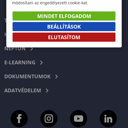
módosítani az engedélyezett cookie-kat.
MINDET ELFOGADOM
TELEFONKÖNYV
BEÁLLÍTÁSOK
HIBABEJELENTÉS
ELUTASÍTOM
NEPTUN
E-LEARNING
DOKUMENTUMOK
ADATVÉDELEM