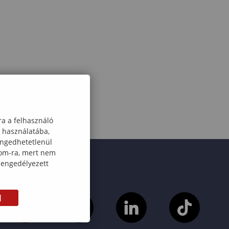
ra a felhasználó
k használatába,
engedhetetlenül
com-ra, mert nem
 engedélyezett
M