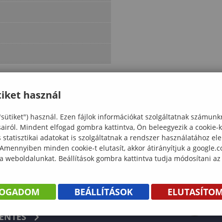
iket használ
"sütiket") használ. Ezen fájlok információkat szolgáltatnak számunk
sairól. Mindent elfogad gombra kattintva, Ön beleegyezik a cookie-
statisztikai adatokat is szolgáltatnak a rendszer használatához el
 Amennyiben minden cookie-t elutasít, akkor átirányítjuk a google.
 a weboldalunkat. Beállítások gombra kattintva tudja módosítani az
FOGADOM
BEÁLLÍTÁSOK
ELUTASÍTO
KÖNYV
ENTÉS