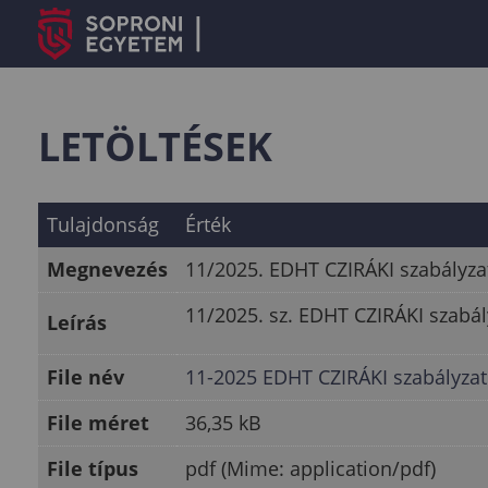
LETÖLTÉSEK
Tulajdonság
Érték
Megnevezés
11/2025. EDHT CZIRÁKI szabályz
11/2025. sz. EDHT CZIRÁKI szabá
Leírás
File név
11-2025 EDHT CZIRÁKI szabályzatm
File méret
36,35 kB
File típus
pdf (Mime: application/pdf)