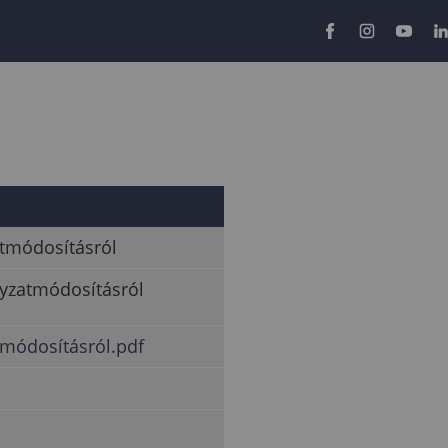
atmódosításról
lyzatmódosításról
ódosításról.pdf