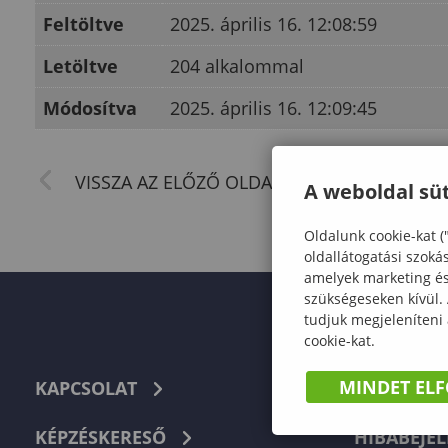
Feltöltve
2025. április 16. 12:08:59
Letöltve
204 alkalommal
Módosítva
2025. április 16. 12:09:45
A weboldal süt
Oldalunk cookie-kat (
oldallátogatási szoká
amelyek marketing és 
szükségeseken kívül.
tudjuk megjeleníteni
cookie-kat.
MINDET EL
KAPCSOLAT
TELEFON
KÉPZÉSKERESŐ
HIBABEJEL