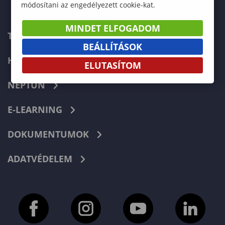
módosítani az engedélyezett cookie-kat.
MINDET ELFOGADOM
TELEFONKÖNYV
BEÁLLÍTÁSOK
HIBABEJELENTÉS
ELUTASÍTOM
NEPTUN
E-LEARNING
DOKUMENTUMOK
ADATVÉDELEM