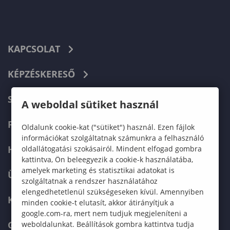
KAPCSOLAT
KÉPZÉSKERESŐ
SZERVEZETI FELÉPÍTÉS
A weboldal sütiket használ
FELVÉTELIZŐKNEK
Oldalunk cookie-kat ("sütiket") használ. Ezen fájlok
információkat szolgáltatnak számunkra a felhasználó
HALLGATÓKNAK
oldallátogatási szokásairól. Mindent elfogad gombra
kattintva, Ön beleegyezik a cookie-k használatába,
amelyek marketing és statisztikai adatokat is
ÜZLETI PARTNEREKNEK
szolgáltatnak a rendszer használatához
elengedhetetlenül szükségeseken kívül. Amennyiben
KARRIER
minden cookie-t elutasít, akkor átirányítjuk a
google.com-ra, mert nem tudjuk megjeleníteni a
GREEN UNIVERSITY
weboldalunkat. Beállítások gombra kattintva tudja