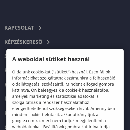
KAPCSOLAT
KÉPZÉSKERESŐ
SZERVEZETI FELÉPÍTÉS
A weboldal sütiket használ
FELVÉTELIZŐKNEK
Oldalunk cookie-kat ("sütiket") használ. Ezen fájlok
információkat szolgáltatnak számunkra a felhasználó
HALLGATÓKNAK
oldallátogatási szokásairól. Mindent elfogad gombra
kattintva, Ön beleegyezik a cookie-k használatába,
amelyek marketing és statisztikai adatokat is
ÜZLETI PARTNEREKNEK
szolgáltatnak a rendszer használatához
elengedhetetlenül szükségeseken kívül. Amennyiben
KARRIER
minden cookie-t elutasít, akkor átirányítjuk a
google.com-ra, mert nem tudjuk megjeleníteni a
GREEN UNIVERSITY
weboldalunkat. Beállítások gombra kattintva tudja