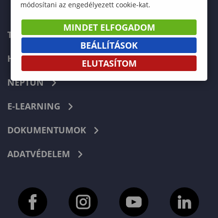
módosítani az engedélyezett cookie-kat.
MINDET ELFOGADOM
TELEFONKÖNYV
BEÁLLÍTÁSOK
HIBABEJELENTÉS
ELUTASÍTOM
NEPTUN
E-LEARNING
DOKUMENTUMOK
ADATVÉDELEM