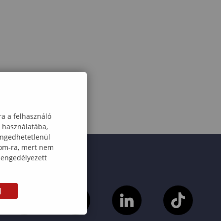
ra a felhasználó
k használatába,
engedhetetlenül
com-ra, mert nem
 engedélyezett
M