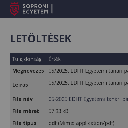
LETÖLTÉSEK
Tulajdonság
Érték
Megnevezés
05/2025. EDHT Egyetemi tanári pá
05/2025. EDHT Egyetemi tanári pá
Leírás
File név
05-2025 EDHT Egyetemi tanári pá
File méret
57,93 kB
File típus
pdf (Mime: application/pdf)