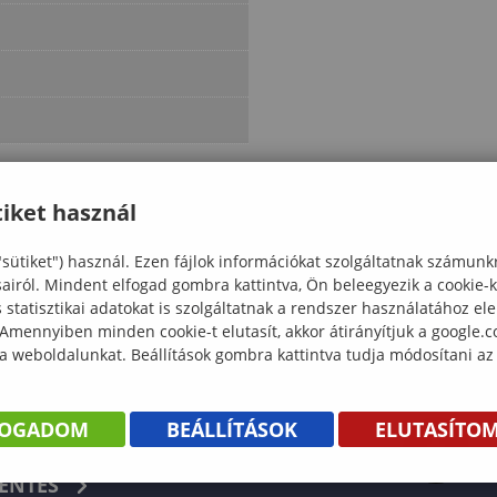
iket használ
"sütiket") használ. Ezen fájlok információkat szolgáltatnak számunk
sairól. Mindent elfogad gombra kattintva, Ön beleegyezik a cookie-
statisztikai adatokat is szolgáltatnak a rendszer használatához el
 Amennyiben minden cookie-t elutasít, akkor átirányítjuk a google.
 a weboldalunkat. Beállítások gombra kattintva tudja módosítani az
FOGADOM
BEÁLLÍTÁSOK
ELUTASÍTO
KÖNYV
ENTÉS