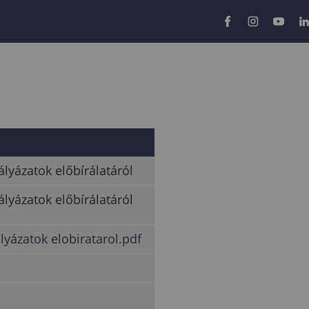
lyázatok előbírálatáról
lyázatok előbírálatáról
lyázatok elobiratarol.pdf