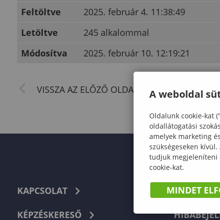
Feltöltve
2025. február 4. 11:38:49
Letöltve
245 alkalommal
Módosítva
2025. február 10. 12:19:21
A weboldal süt
Oldalunk cookie-kat (
oldallátogatási szoká
amelyek marketing és 
szükségeseken kívül.
tudjuk megjeleníteni
cookie-kat.
MINDET EL
KAPCSOLAT
TELEFON
KÉPZÉSKERESŐ
HIBABEJEL