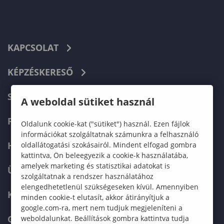
KAPCSOLAT
KÉPZÉSKERESŐ
SZERVEZETI FELÉPÍTÉS
A weboldal sütiket használ
FELVÉTELIZŐKNEK
Oldalunk cookie-kat ("sütiket") használ. Ezen fájlok
információkat szolgáltatnak számunkra a felhasználó
HALLGATÓKNAK
oldallátogatási szokásairól. Mindent elfogad gombra
kattintva, Ön beleegyezik a cookie-k használatába,
amelyek marketing és statisztikai adatokat is
ÜZLETI PARTNEREKNEK
szolgáltatnak a rendszer használatához
elengedhetetlenül szükségeseken kívül. Amennyiben
KARRIER
minden cookie-t elutasít, akkor átirányítjuk a
google.com-ra, mert nem tudjuk megjeleníteni a
GREEN UNIVERSITY
weboldalunkat. Beállítások gombra kattintva tudja