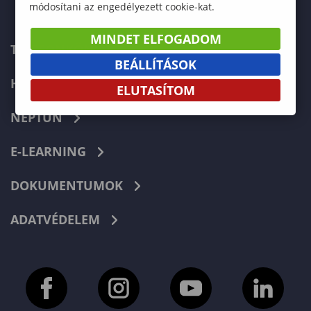
módosítani az engedélyezett cookie-kat.
MINDET ELFOGADOM
TELEFONKÖNYV
BEÁLLÍTÁSOK
HIBABEJELENTÉS
ELUTASÍTOM
NEPTUN
E-LEARNING
DOKUMENTUMOK
ADATVÉDELEM