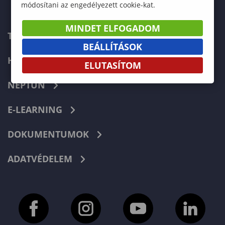
módosítani az engedélyezett cookie-kat.
MINDET ELFOGADOM
TELEFONKÖNYV
BEÁLLÍTÁSOK
HIBABEJELENTÉS
ELUTASÍTOM
NEPTUN
E-LEARNING
DOKUMENTUMOK
ADATVÉDELEM