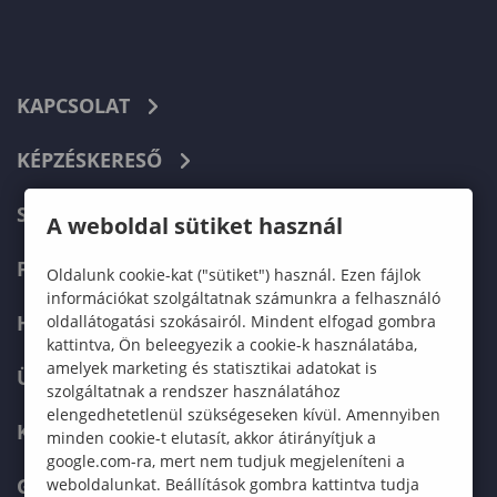
KAPCSOLAT
KÉPZÉSKERESŐ
SZERVEZETI FELÉPÍTÉS
A weboldal sütiket használ
FELVÉTELIZŐKNEK
Oldalunk cookie-kat ("sütiket") használ. Ezen fájlok
információkat szolgáltatnak számunkra a felhasználó
HALLGATÓKNAK
oldallátogatási szokásairól. Mindent elfogad gombra
kattintva, Ön beleegyezik a cookie-k használatába,
amelyek marketing és statisztikai adatokat is
ÜZLETI PARTNEREKNEK
szolgáltatnak a rendszer használatához
elengedhetetlenül szükségeseken kívül. Amennyiben
KARRIER
minden cookie-t elutasít, akkor átirányítjuk a
google.com-ra, mert nem tudjuk megjeleníteni a
GREEN UNIVERSITY
weboldalunkat. Beállítások gombra kattintva tudja