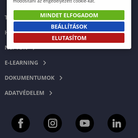
módosítani az engedélyezett cookie-kat.
MINDET ELFOGADOM
TELEFONKÖNYV
BEÁLLÍTÁSOK
HIBABEJELENTÉS
ELUTASÍTOM
NEPTUN
E-LEARNING
DOKUMENTUMOK
ADATVÉDELEM