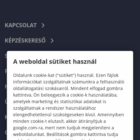
KAPCSOLAT
KÉPZÉSKERESŐ
SZERVEZETI FELÉPÍTÉS
A weboldal sütiket használ
FELVÉTELIZŐKNEK
Oldalunk cookie-kat ("sütiket") használ. Ezen fájlok
információkat szolgáltatnak számunkra a felhasználó
HALLGATÓKNAK
oldallátogatási szokásairól. Mindent elfogad gombra
kattintva, Ön beleegyezik a cookie-k használatába,
ÜZLETI PARTNEREKNEK
amelyek marketing és statisztikai adatokat is
szolgáltatnak a rendszer használatához
elengedhetetlenül szükségeseken kívül. Amennyiben
KARRIER
minden cookie-t elutasít, akkor átirányítjuk a
google.com-ra, mert nem tudjuk megjeleníteni a
GREEN UNIVERSITY
weboldalunkat. Beállítások gombra kattintva tudja