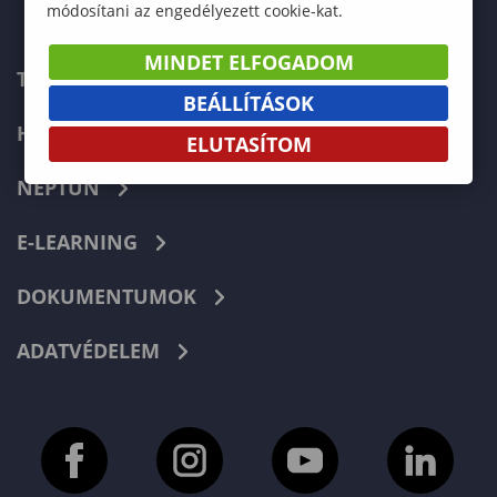
módosítani az engedélyezett cookie-kat.
MINDET ELFOGADOM
TELEFONKÖNYV
BEÁLLÍTÁSOK
HIBABEJELENTÉS
ELUTASÍTOM
NEPTUN
E-LEARNING
DOKUMENTUMOK
ADATVÉDELEM