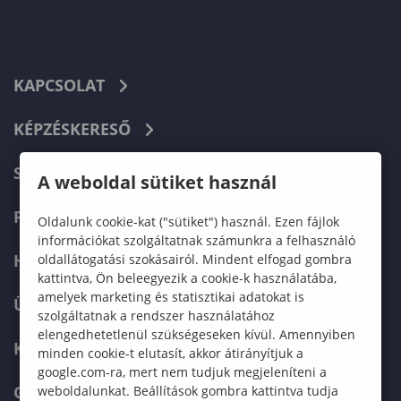
KAPCSOLAT
KÉPZÉSKERESŐ
SZERVEZETI FELÉPÍTÉS
A weboldal sütiket használ
FELVÉTELIZŐKNEK
Oldalunk cookie-kat ("sütiket") használ. Ezen fájlok
információkat szolgáltatnak számunkra a felhasználó
HALLGATÓKNAK
oldallátogatási szokásairól. Mindent elfogad gombra
kattintva, Ön beleegyezik a cookie-k használatába,
amelyek marketing és statisztikai adatokat is
ÜZLETI PARTNEREKNEK
szolgáltatnak a rendszer használatához
elengedhetetlenül szükségeseken kívül. Amennyiben
KARRIER
minden cookie-t elutasít, akkor átirányítjuk a
google.com-ra, mert nem tudjuk megjeleníteni a
GREEN UNIVERSITY
weboldalunkat. Beállítások gombra kattintva tudja