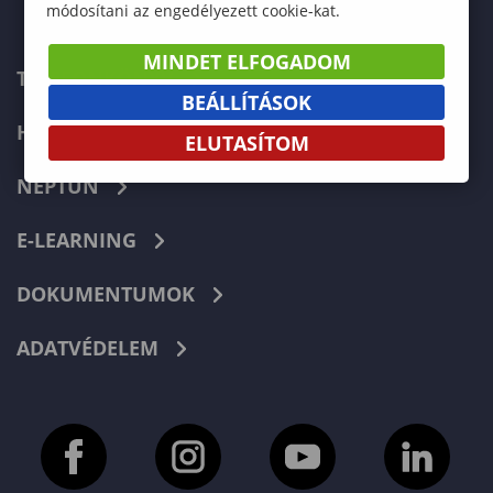
módosítani az engedélyezett cookie-kat.
MINDET ELFOGADOM
TELEFONKÖNYV
BEÁLLÍTÁSOK
HIBABEJELENTÉS
ELUTASÍTOM
NEPTUN
E-LEARNING
DOKUMENTUMOK
ADATVÉDELEM