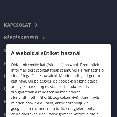
KAPCSOLAT
KÉPZÉSKERESŐ
SZERVEZETI FELÉPÍTÉS
A weboldal sütiket használ
FELVÉTELIZŐKNEK
Oldalunk cookie-kat ("sütiket") használ. Ezen fájlok
információkat szolgáltatnak számunkra a felhasználó
HALLGATÓKNAK
oldallátogatási szokásairól. Mindent elfogad gombra
kattintva, Ön beleegyezik a cookie-k használatába,
amelyek marketing és statisztikai adatokat is
ÜZLETI PARTNEREKNEK
szolgáltatnak a rendszer használatához
elengedhetetlenül szükségeseken kívül. Amennyiben
KARRIER
minden cookie-t elutasít, akkor átirányítjuk a
google.com-ra, mert nem tudjuk megjeleníteni a
GREEN UNIVERSITY
weboldalunkat. Beállítások gombra kattintva tudja