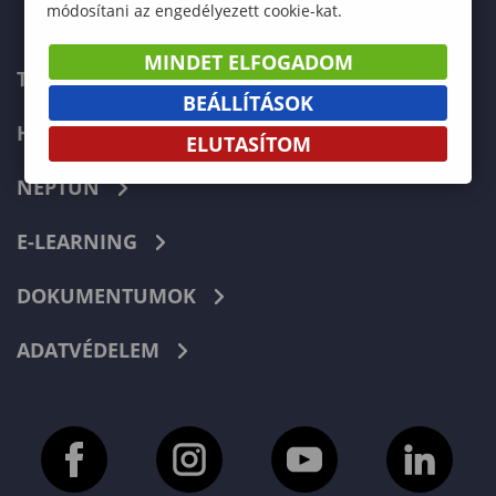
módosítani az engedélyezett cookie-kat.
MINDET ELFOGADOM
TELEFONKÖNYV
BEÁLLÍTÁSOK
HIBABEJELENTÉS
ELUTASÍTOM
NEPTUN
E-LEARNING
DOKUMENTUMOK
ADATVÉDELEM