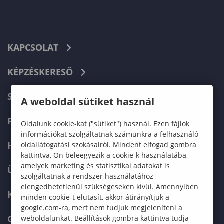
KAPCSOLAT
KÉPZÉSKERESŐ
SZERVEZETI FELÉPÍTÉS
A weboldal sütiket használ
FELVÉTELIZŐKNEK
Oldalunk cookie-kat ("sütiket") használ. Ezen fájlok
információkat szolgáltatnak számunkra a felhasználó
HALLGATÓKNAK
oldallátogatási szokásairól. Mindent elfogad gombra
kattintva, Ön beleegyezik a cookie-k használatába,
amelyek marketing és statisztikai adatokat is
ÜZLETI PARTNEREKNEK
szolgáltatnak a rendszer használatához
elengedhetetlenül szükségeseken kívül. Amennyiben
KARRIER
minden cookie-t elutasít, akkor átirányítjuk a
google.com-ra, mert nem tudjuk megjeleníteni a
GREEN UNIVERSITY
weboldalunkat. Beállítások gombra kattintva tudja