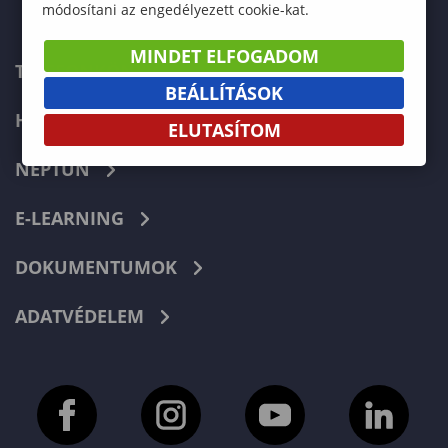
módosítani az engedélyezett cookie-kat.
MINDET ELFOGADOM
TELEFONKÖNYV
BEÁLLÍTÁSOK
HIBABEJELENTÉS
ELUTASÍTOM
NEPTUN
E-LEARNING
DOKUMENTUMOK
ADATVÉDELEM