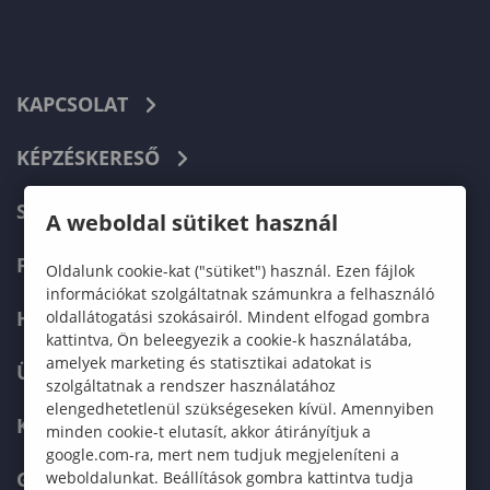
KAPCSOLAT
KÉPZÉSKERESŐ
SZERVEZETI FELÉPÍTÉS
A weboldal sütiket használ
FELVÉTELIZŐKNEK
Oldalunk cookie-kat ("sütiket") használ. Ezen fájlok
információkat szolgáltatnak számunkra a felhasználó
HALLGATÓKNAK
oldallátogatási szokásairól. Mindent elfogad gombra
kattintva, Ön beleegyezik a cookie-k használatába,
amelyek marketing és statisztikai adatokat is
ÜZLETI PARTNEREKNEK
szolgáltatnak a rendszer használatához
elengedhetetlenül szükségeseken kívül. Amennyiben
KARRIER
minden cookie-t elutasít, akkor átirányítjuk a
google.com-ra, mert nem tudjuk megjeleníteni a
GREEN UNIVERSITY
weboldalunkat. Beállítások gombra kattintva tudja