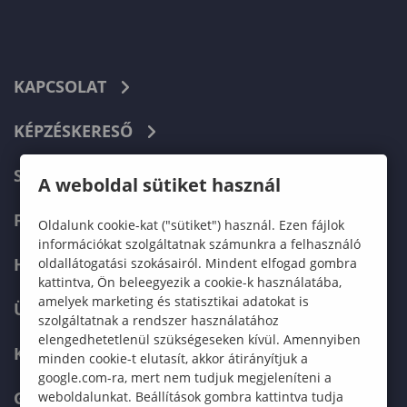
KAPCSOLAT
KÉPZÉSKERESŐ
SZERVEZETI FELÉPÍTÉS
A weboldal sütiket használ
FELVÉTELIZŐKNEK
Oldalunk cookie-kat ("sütiket") használ. Ezen fájlok
információkat szolgáltatnak számunkra a felhasználó
HALLGATÓKNAK
oldallátogatási szokásairól. Mindent elfogad gombra
kattintva, Ön beleegyezik a cookie-k használatába,
amelyek marketing és statisztikai adatokat is
ÜZLETI PARTNEREKNEK
szolgáltatnak a rendszer használatához
elengedhetetlenül szükségeseken kívül. Amennyiben
KARRIER
minden cookie-t elutasít, akkor átirányítjuk a
google.com-ra, mert nem tudjuk megjeleníteni a
GREEN UNIVERSITY
weboldalunkat. Beállítások gombra kattintva tudja