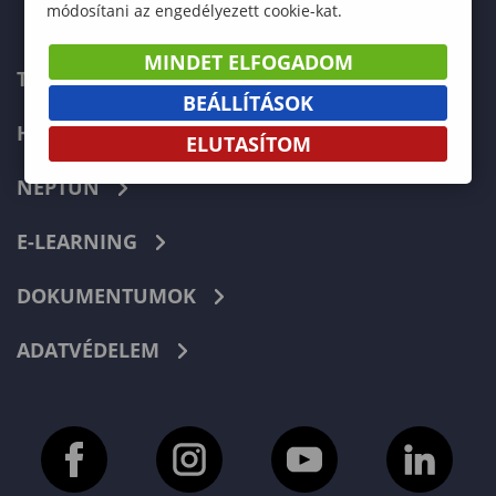
módosítani az engedélyezett cookie-kat.
MINDET ELFOGADOM
TELEFONKÖNYV
BEÁLLÍTÁSOK
HIBABEJELENTÉS
ELUTASÍTOM
NEPTUN
E-LEARNING
DOKUMENTUMOK
ADATVÉDELEM