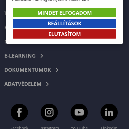
MINDET ELFOGADOM
TELEFONKÖNYV
BEÁLLÍTÁSOK
HIBABEJELENTÉS
ELUTASÍTOM
NEPTUN
E-LEARNING
DOKUMENTUMOK
ADATVÉDELEM
Facebook
Instagram
YouTube
LinkedIn