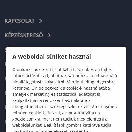
KAPCSOLAT
KÉPZÉSKERESŐ
SZERVEZETI FELÉPÍTÉS
A weboldal sütiket használ
FELVÉTELIZŐKNEK
Oldalunk cookie-kat ("sütiket") használ. Ezen fájlok
információkat szolgáltatnak számunkra a felhasználó
HALLGATÓKNAK
oldallátogatási szokásairól. Mindent elfogad gombra
kattintva, Ön beleegyezik a cookie-k használatába,
ÜZLETI PARTNEREKNEK
amelyek marketing és statisztikai adatokat is
szolgáltatnak a rendszer használatához
elengedhetetlenül szükségeseken kívül. Amennyiben
KARRIER
minden cookie-t elutasít, akkor átirányítjuk a
google.com-ra, mert nem tudjuk megjeleníteni a
GREEN UNIVERSITY
weboldalunkat. Beállítások gombra kattintva tudja
módosítani az engedélyezett cookie-kat.