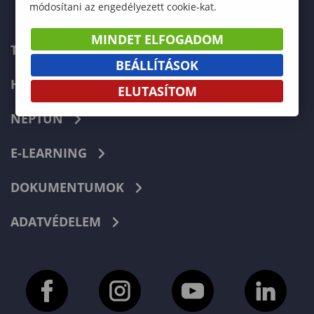
módosítani az engedélyezett cookie-kat.
MINDET ELFOGADOM
TELEFONKÖNYV
BEÁLLÍTÁSOK
HIBABEJELENTÉS
ELUTASÍTOM
NEPTUN
E-LEARNING
DOKUMENTUMOK
ADATVÉDELEM