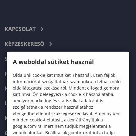
KAPCSOLAT
KÉPZÉSKERESŐ
SZERVEZETI FELÉPÍTÉS
A weboldal sütiket használ
FELVÉTELIZŐKNEK
Oldalunk cookie-kat ("sütiket") használ. Ezen fájlok
információkat szolgáltatnak számunkra a felhasználó
HALLGATÓKNAK
oldallátogatási szokásairól. Mindent elfogad gombra
kattintva, Ön beleegyezik a cookie-k használatába,
amelyek marketing és statisztikai adatokat is
ÜZLETI PARTNEREKNEK
szolgáltatnak a rendszer használatához
elengedhetetlenül szükségeseken kívül. Amennyiben
KARRIER
minden cookie-t elutasít, akkor átirányítjuk a
google.com-ra, mert nem tudjuk megjeleníteni a
GREEN UNIVERSITY
weboldalunkat. Beállítások gombra kattintva tudja