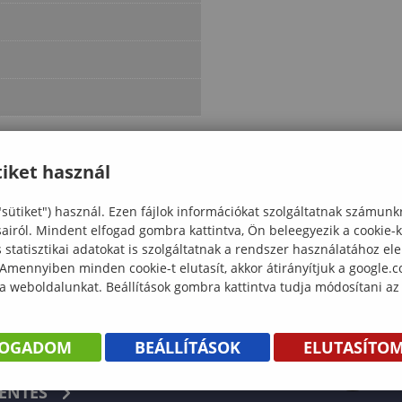
iket használ
"sütiket") használ. Ezen fájlok információkat szolgáltatnak számunk
sairól. Mindent elfogad gombra kattintva, Ön beleegyezik a cookie-
statisztikai adatokat is szolgáltatnak a rendszer használatához el
 Amennyiben minden cookie-t elutasít, akkor átirányítjuk a google.
 a weboldalunkat. Beállítások gombra kattintva tudja módosítani az
FOGADOM
BEÁLLÍTÁSOK
ELUTASÍTO
KÖNYV
ENTÉS