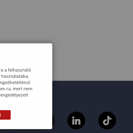
ra a felhasználó
k használatába,
engedhetetlenül
com-ra, mert nem
 engedélyezett
M