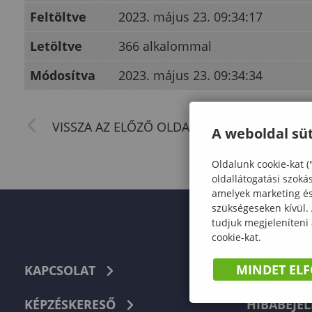
Feltöltve
2023. május 23. 09:34:17
Letöltve
366 alkalommal
Módosítva
2023. május 23. 09:34:34
A weboldal süt
Oldalunk cookie-kat (
oldallátogatási szoká
amelyek marketing és 
szükségeseken kívül.
tudjuk megjeleníteni
cookie-kat.
MINDET EL
KAPCSOLAT
TELEFON
KÉPZÉSKERESŐ
HIBABEJEL