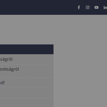
tságról
zottságról
pdf