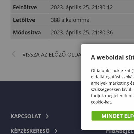
Feltöltve
2023. április 25. 21:30:12
Letöltve
388 alkalommal
Módosítva
2023. április 25. 21:30:36
A weboldal süt
Oldalunk cookie-kat (
oldallátogatási szoká
amelyek marketing és 
szükségeseken kívül.
tudjuk megjeleníteni
cookie-kat.
MINDET EL
KAPCSOLAT
TELEFON
KÉPZÉSKERESŐ
HIBABEJEL