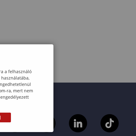
ra a felhasználó
k használatába,
engedhetetlenül
com-ra, mert nem
 engedélyezett
M