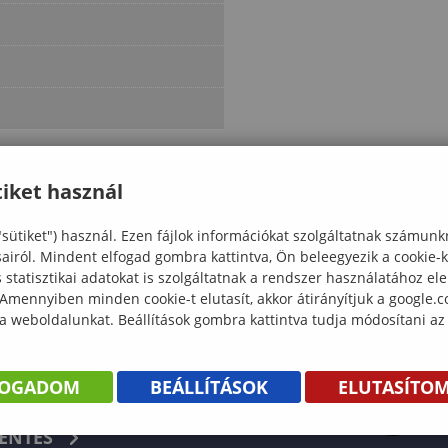
iket használ
"sütiket") használ. Ezen fájlok információkat szolgáltatnak számunk
sairól. Mindent elfogad gombra kattintva, Ön beleegyezik a cookie-
statisztikai adatokat is szolgáltatnak a rendszer használatához el
 Amennyiben minden cookie-t elutasít, akkor átirányítjuk a google.
 a weboldalunkat. Beállítások gombra kattintva tudja módosítani az
FOGADOM
BEÁLLÍTÁSOK
ELUTASÍTO
KÖNYV
ENTÉS