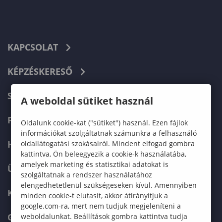
KAPCSOLAT
KÉPZÉSKERESŐ
SZERVEZETI FELÉPÍTÉS
A weboldal sütiket használ
FELVÉTELIZŐKNEK
Oldalunk cookie-kat ("sütiket") használ. Ezen fájlok
információkat szolgáltatnak számunkra a felhasználó
HALLGATÓKNAK
oldallátogatási szokásairól. Mindent elfogad gombra
kattintva, Ön beleegyezik a cookie-k használatába,
amelyek marketing és statisztikai adatokat is
ÜZLETI PARTNEREKNEK
szolgáltatnak a rendszer használatához
elengedhetetlenül szükségeseken kívül. Amennyiben
KARRIER
minden cookie-t elutasít, akkor átirányítjuk a
google.com-ra, mert nem tudjuk megjeleníteni a
GREEN UNIVERSITY
weboldalunkat. Beállítások gombra kattintva tudja