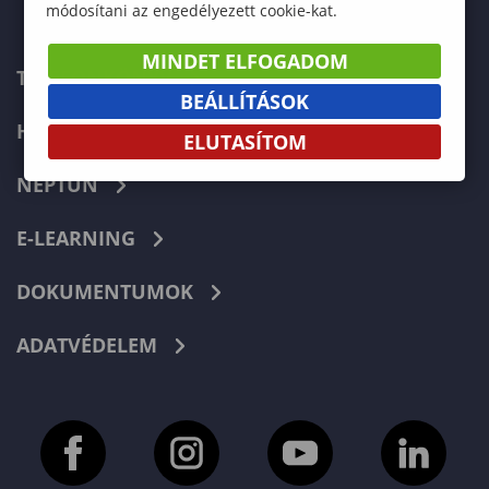
módosítani az engedélyezett cookie-kat.
MINDET ELFOGADOM
TELEFONKÖNYV
BEÁLLÍTÁSOK
HIBABEJELENTÉS
ELUTASÍTOM
NEPTUN
E-LEARNING
DOKUMENTUMOK
ADATVÉDELEM