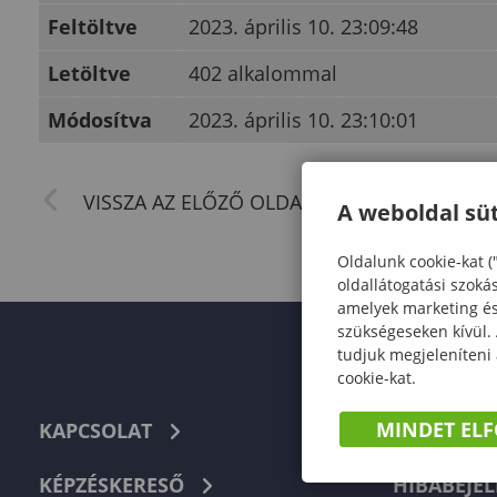
Feltöltve
2023. április 10. 23:09:48
Letöltve
402 alkalommal
Módosítva
2023. április 10. 23:10:01
A weboldal süt
Oldalunk cookie-kat (
oldallátogatási szoká
amelyek marketing és 
szükségeseken kívül.
tudjuk megjeleníteni
cookie-kat.
MINDET EL
KAPCSOLAT
TELEFON
KÉPZÉSKERESŐ
HIBABEJEL