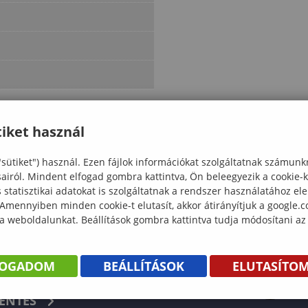
iket használ
"sütiket") használ. Ezen fájlok információkat szolgáltatnak számunk
sairól. Mindent elfogad gombra kattintva, Ön beleegyezik a cookie-
statisztikai adatokat is szolgáltatnak a rendszer használatához el
 Amennyiben minden cookie-t elutasít, akkor átirányítjuk a google.
 a weboldalunkat. Beállítások gombra kattintva tudja módosítani az
FOGADOM
BEÁLLÍTÁSOK
ELUTASÍTO
KÖNYV
ENTÉS