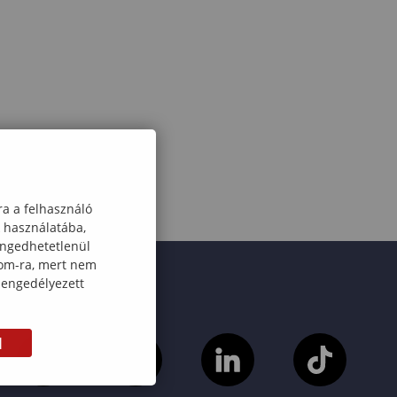
ra a felhasználó
k használatába,
engedhetetlenül
com-ra, mert nem
 engedélyezett
M