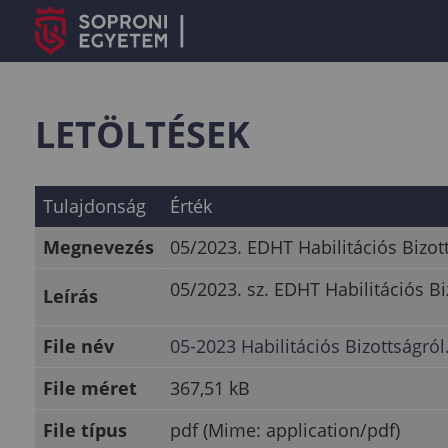
LETÖLTÉSEK
Tulajdonság
Érték
Megnevezés
05/2023. EDHT Habilitációs Bizot
05/2023. sz. EDHT Habilitációs Bi
Leírás
File név
05-2023 Habilitációs Bizottságról
File méret
367,51 kB
File típus
pdf (Mime: application/pdf)