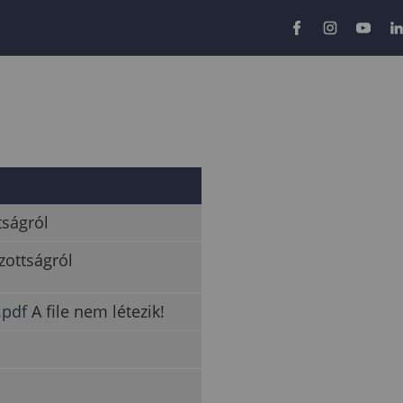
tságról
zottságról
.pdf
A file nem létezik!