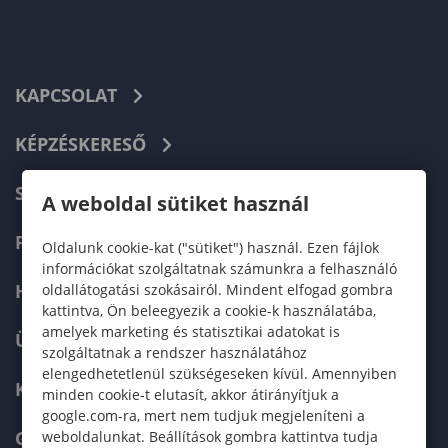
KAPCSOLAT
KÉPZÉSKERESŐ
SZERVEZETI FELÉPÍTÉS
A weboldal sütiket használ
FELVÉTELIZŐKNEK
Oldalunk cookie-kat ("sütiket") használ. Ezen fájlok
információkat szolgáltatnak számunkra a felhasználó
HALLGATÓKNAK
oldallátogatási szokásairól. Mindent elfogad gombra
kattintva, Ön beleegyezik a cookie-k használatába,
amelyek marketing és statisztikai adatokat is
ÜZLETI PARTNEREKNEK
szolgáltatnak a rendszer használatához
elengedhetetlenül szükségeseken kívül. Amennyiben
KARRIER
minden cookie-t elutasít, akkor átirányítjuk a
google.com-ra, mert nem tudjuk megjeleníteni a
GREEN UNIVERSITY
weboldalunkat. Beállítások gombra kattintva tudja