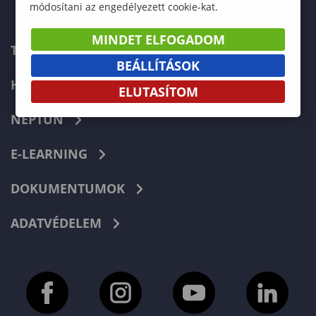
módosítani az engedélyezett cookie-kat.
MINDET ELFOGADOM
TELEFONKÖNYV
BEÁLLÍTÁSOK
HIBABEJELENTÉS
ELUTASÍTOM
NEPTUN
E-LEARNING
DOKUMENTUMOK
ADATVÉDELEM