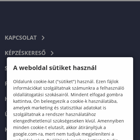
KAPCSOLAT
KÉPZÉSKERESŐ
A weboldal sütiket használ
SZERVEZETI FELÉPÍTÉS
Oldalunk cookie-kat ("sütiket") használ. Ezen fájlok
FELVÉTELIZŐKNEK
információkat szolgáltatnak számunkra a felhasználó
oldallátogatási szokásairól. Mindent elfogad gombra
HALLGATÓKNAK
kattintva, Ön beleegyezik a cookie-k használatába,
amelyek marketing és statisztikai adatokat is
ÜZLETI PARTNEREKNEK
szolgáltatnak a rendszer használatához
elengedhetetlenül szükségeseken kívül. Amennyiben
minden cookie-t elutasít, akkor átirányítjuk a
KARRIER
google.com-ra, mert nem tudjuk megjeleníteni a