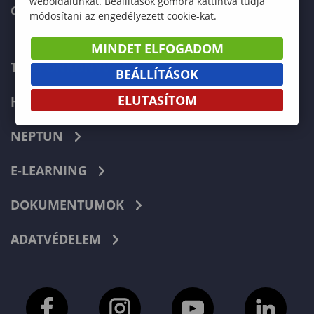
weboldalunkat. Beállítások gombra kattintva tudja
GREEN UNIVERSITY
módosítani az engedélyezett cookie-kat.
MINDET ELFOGADOM
TELEFONKÖNYV
BEÁLLÍTÁSOK
ELUTASÍTOM
HIBABEJELENTÉS
NEPTUN
E-LEARNING
DOKUMENTUMOK
ADATVÉDELEM