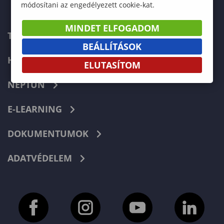
módosítani az engedélyezett cookie-kat.
MINDET ELFOGADOM
TELEFONKÖNYV
BEÁLLÍTÁSOK
HIBABEJELENTÉS
ELUTASÍTOM
NEPTUN
E-LEARNING
DOKUMENTUMOK
ADATVÉDELEM