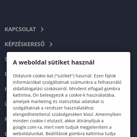
KAPCSOLAT
KÉPZÉSKERESŐ
SZERVEZETI FELÉPÍTÉS
A weboldal sütiket használ
FELVÉTELIZŐKNEK
Oldalunk cookie-kat ("sütiket") használ. Ezen fájlok
információkat szolgáltatnak számunkra a felhasználó
HALLGATÓKNAK
oldallátogatási szokásairól. Mindent elfogad gombra
kattintva, Ön beleegyezik a cookie-k használatába,
amelyek marketing és statisztikai adatokat is
ÜZLETI PARTNEREKNEK
szolgáltatnak a rendszer használatához
elengedhetetlenül szükségeseken kívül. Amennyiben
KARRIER
minden cookie-t elutasít, akkor átirányítjuk a
google.com-ra, mert nem tudjuk megjeleníteni a
GREEN UNIVERSITY
weboldalunkat. Beállítások gombra kattintva tudja