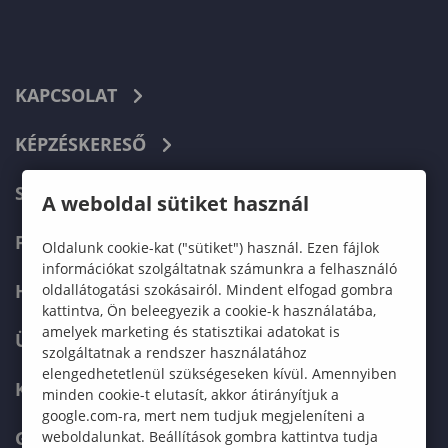
KAPCSOLAT
KÉPZÉSKERESŐ
SZERVEZETI FELÉPÍTÉS
A weboldal sütiket használ
FELVÉTELIZŐKNEK
Oldalunk cookie-kat ("sütiket") használ. Ezen fájlok
információkat szolgáltatnak számunkra a felhasználó
HALLGATÓKNAK
oldallátogatási szokásairól. Mindent elfogad gombra
kattintva, Ön beleegyezik a cookie-k használatába,
amelyek marketing és statisztikai adatokat is
ÜZLETI PARTNEREKNEK
szolgáltatnak a rendszer használatához
elengedhetetlenül szükségeseken kívül. Amennyiben
KARRIER
minden cookie-t elutasít, akkor átirányítjuk a
google.com-ra, mert nem tudjuk megjeleníteni a
GREEN UNIVERSITY
weboldalunkat. Beállítások gombra kattintva tudja