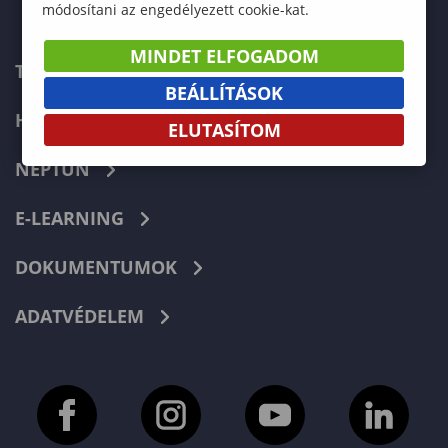
módosítani az engedélyezett cookie-kat.
MINDET ELFOGADOM
TELEFONKÖNYV
BEÁLLÍTÁSOK
HIBABEJELENTÉS
ELUTASÍTOM
NEPTUN
E-LEARNING
DOKUMENTUMOK
ADATVÉDELEM