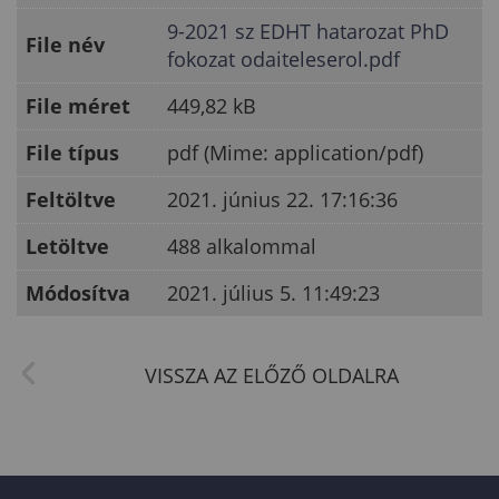
9-2021 sz EDHT hatarozat PhD
File név
fokozat odaiteleserol.pdf
File méret
449,82 kB
File típus
pdf (Mime: application/pdf)
Feltöltve
2021. június 22. 17:16:36
Letöltve
488 alkalommal
Módosítva
2021. július 5. 11:49:23