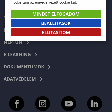
módosítani az engedélyezett cookie-kat.
MINDET ELFOGADOM
TELEFONKÖNYV
BEÁLLÍTÁSOK
HIBABEJELENTÉS
ELUTASÍTOM
NEPTUN
E-LEARNING
DOKUMENTUMOK
ADATVÉDELEM