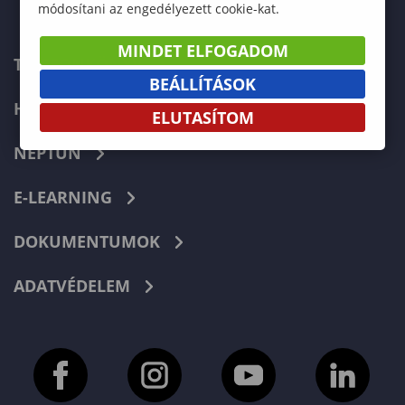
módosítani az engedélyezett cookie-kat.
MINDET ELFOGADOM
TELEFONKÖNYV
BEÁLLÍTÁSOK
HIBABEJELENTÉS
ELUTASÍTOM
NEPTUN
E-LEARNING
DOKUMENTUMOK
ADATVÉDELEM