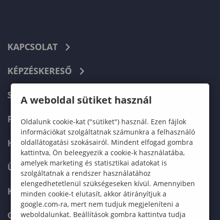
KAPCSOLAT
KÉPZÉSKERESŐ
SZERVEZETI FELÉPÍTÉS
A weboldal sütiket használ
FELVÉTELIZŐKNEK
Oldalunk cookie-kat ("sütiket") használ. Ezen fájlok
információkat szolgáltatnak számunkra a felhasználó
HALLGATÓKNAK
oldallátogatási szokásairól. Mindent elfogad gombra
kattintva, Ön beleegyezik a cookie-k használatába,
amelyek marketing és statisztikai adatokat is
ÜZLETI PARTNEREKNEK
szolgáltatnak a rendszer használatához
elengedhetetlenül szükségeseken kívül. Amennyiben
KARRIER
minden cookie-t elutasít, akkor átirányítjuk a
google.com-ra, mert nem tudjuk megjeleníteni a
GREEN UNIVERSITY
weboldalunkat. Beállítások gombra kattintva tudja