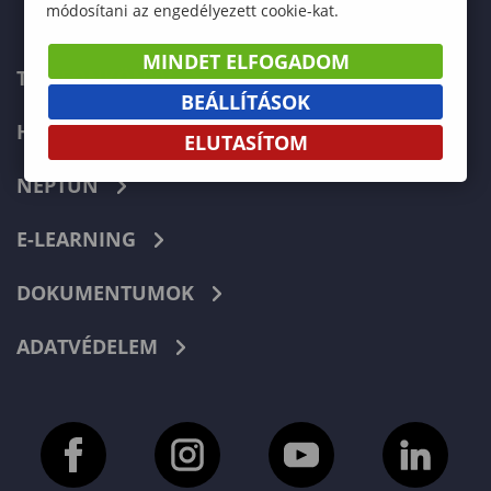
módosítani az engedélyezett cookie-kat.
MINDET ELFOGADOM
TELEFONKÖNYV
BEÁLLÍTÁSOK
HIBABEJELENTÉS
ELUTASÍTOM
NEPTUN
E-LEARNING
DOKUMENTUMOK
ADATVÉDELEM