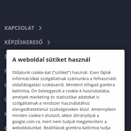
KAPCSOLAT
KÉPZÉSKERESŐ
SZERVEZETI FELÉPÍTÉS
A weboldal sütiket használ
FELVÉTELIZŐKNEK
Oldalunk cookie-kat ("sütiket") használ. Ezen fájlok
információkat szolgáltatnak számunkra a felhasználó
HALLGATÓKNAK
oldallátogatási szokásairól. Mindent elfogad gombra
kattintva, Ön beleegyezik a cookie-k használatába,
amelyek marketing és statisztikai adatokat is
ÜZLETI PARTNEREKNEK
szolgáltatnak a rendszer használatához
elengedhetetlenül szükségeseken kívül. Amennyiben
KARRIER
minden cookie-t elutasít, akkor átirányítjuk a
google.com-ra, mert nem tudjuk megjeleníteni a
GREEN UNIVERSITY
weboldalunkat. Beállítások gombra kattintva tudja