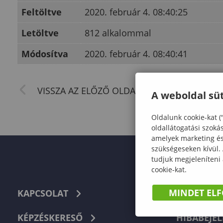
Feltöltve
2020. február 4. 08:40:25
Letöltve
812 alkalommal
Módosítva
2020. február 4. 08:40:41
A weboldal süt
Oldalunk cookie-kat (
oldallátogatási szoká
amelyek marketing és 
szükségeseken kívül.
tudjuk megjeleníteni
cookie-kat.
MINDET EL
KAPCSOLAT
TELEFON
KÉPZÉSKERESŐ
HIBABEJEL