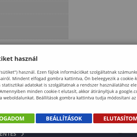
iket használ
"sütiket") használ. Ezen fájlok információkat szolgáltatnak számunk
sairól. Mindent elfogad gombra kattintva, Ön beleegyezik a cookie-
statisztikai adatokat is szolgáltatnak a rendszer használatához el
 Amennyiben minden cookie-t elutasít, akkor átirányítjuk a google.
 a weboldalunkat. Beállítások gombra kattintva tudja módosítani az
FOGADOM
BEÁLLÍTÁSOK
ELUTASÍTO
KÖNYV
ENTÉS