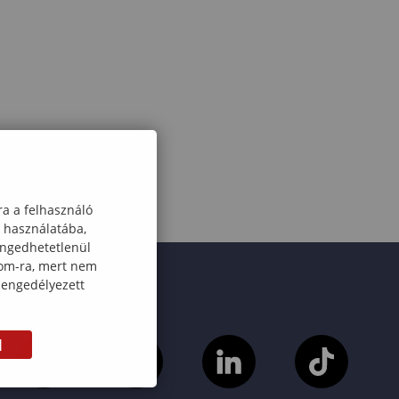
ra a felhasználó
k használatába,
engedhetetlenül
com-ra, mert nem
 engedélyezett
M