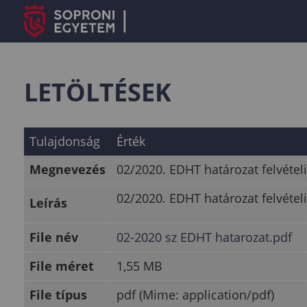
LETÖLTÉSEK
Tulajdonság
Érték
Megnevezés
02/2020. EDHT határozat felvétel
02/2020. EDHT határozat felvétel
Leírás
File név
02-2020 sz EDHT hatarozat.pdf
File méret
1,55 MB
File típus
pdf (Mime: application/pdf)