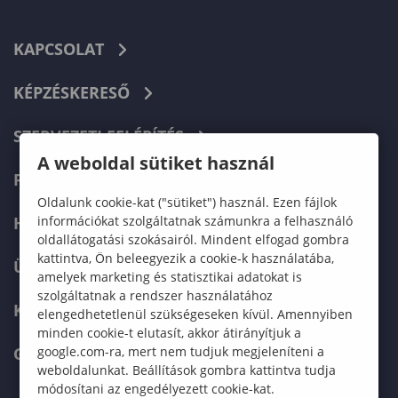
KAPCSOLAT
KÉPZÉSKERESŐ
SZERVEZETI FELÉPÍTÉS
A weboldal sütiket használ
FELVÉTELIZŐKNEK
Oldalunk cookie-kat ("sütiket") használ. Ezen fájlok
HALLGATÓKNAK
információkat szolgáltatnak számunkra a felhasználó
oldallátogatási szokásairól. Mindent elfogad gombra
kattintva, Ön beleegyezik a cookie-k használatába,
ÜZLETI PARTNEREKNEK
amelyek marketing és statisztikai adatokat is
szolgáltatnak a rendszer használatához
KARRIER
elengedhetetlenül szükségeseken kívül. Amennyiben
minden cookie-t elutasít, akkor átirányítjuk a
GREEN UNIVERSITY
google.com-ra, mert nem tudjuk megjeleníteni a
weboldalunkat. Beállítások gombra kattintva tudja
módosítani az engedélyezett cookie-kat.