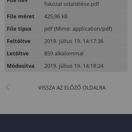
File név
fokozat odaítélése.pdf
File méret
425,96 kB
File típus
pdf (Mime: application/pdf)
Feltöltve
2019. július 19. 14:17:36
Letöltve
859 alkalommal
Módosítva
2019. július 19. 14:18:24