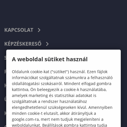
KAPCSOLAT
KÉPZÉSKERESŐ
SZERVEZETI FELÉPÍTÉS
A weboldal sütiket használ
FELVÉTELIZŐKNEK
Oldalunk cookie-kat ("sütiket") használ. Ezen fájlok
információkat szolgáltatnak számunkra a felhasználó
oldallátogatási szokásairól. Mindent elfogad gombra
HALLGATÓKNAK
kattintva, Ön beleegyezik a cookie-k használatába,
amelyek marketing és statisztikai adatokat is
ÜZLETI PARTNEREKNEK
szolgáltatnak a rendszer használatához
elengedhetetlenül szükségeseken kívül. Amennyiben
KARRIER
minden cookie-t elutasít, akkor átirányítjuk a
google.com-ra, mert nem tudjuk megjeleníteni a
weboldalunkat. Beállítások gombra kattintva tudja