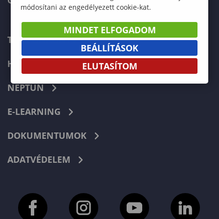
GREEN UNIVERSITY
módosítani az engedélyezett cookie-kat.
MINDET ELFOGADOM
TELEFONKÖNYV
BEÁLLÍTÁSOK
HIBABEJELENTÉS
ELUTASÍTOM
NEPTUN
E-LEARNING
DOKUMENTUMOK
ADATVÉDELEM